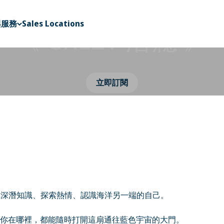
潛進海洋的世界，探索潛水的無限可能
與服務
Sales Locations
《 CREZY 潛癮 》
立即訂閱
帶你深潛知識、探索熱情、認識海洋另一端的自己。
你在哪裡，都能隨時打開這扇通往藍色宇宙的大門。