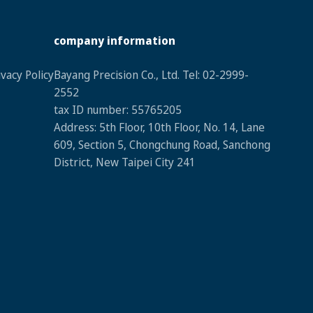
company information
vacy Policy
Bayang Precision Co., Ltd. Tel: 02-2999-
2552
tax ID numbe
r: 55765205
Address: 5th Floor, 10th Floor, No. 14, Lane
609, Section 5, Chongchung Road, Sanchong
District, New Taipei City 241