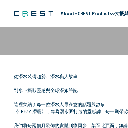
Skip to content
CREST Diving 官方商城
About
CREST Products
支援
從潛水裝備趨勢、潛水職人故事
到水下攝影靈感與全球潛旅筆記
這裡集結了每一位潛水人最在意的話題與故事
《CREZY 潛癮》，專為潛水圈打造的靈感誌，每一期
我們將每兩個月發佈的實體刊物同步上架至此頁面，無論